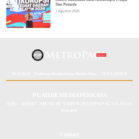
Dan Pemuda
1 Agustus 2026
REDAKSI
Pedoman Pemberitaan Media Siber
DISCLAIMER
PT. ADJIE MEDIA PERKASA
AHU – 018287 .AH. 01.30. TAHUN 2022NPWP 65.511.512.9-
034.000
Contact