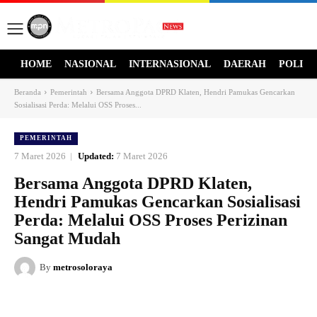
HOME
NASIONAL
INTERNASIONAL
DAERAH
POLITI
Beranda
Pemerintah
Bersama Anggota DPRD Klaten, Hendri Pamukas Gencarkan
Sosialisasi Perda: Melalui OSS Proses...
PEMERINTAH
7 Maret 2026
Updated:
7 Maret 2026
Bersama Anggota DPRD Klaten,
Hendri Pamukas Gencarkan Sosialisasi
Perda: Melalui OSS Proses Perizinan
Sangat Mudah
By
metrosoloraya