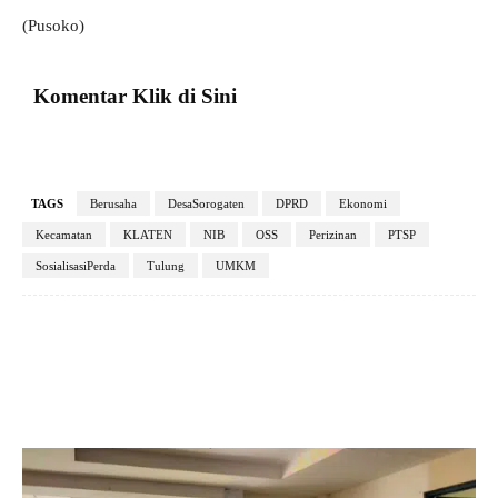
(Pusoko)
Komentar Klik di Sini
TAGS
Berusaha
DesaSorogaten
DPRD
Ekonomi
Kecamatan
KLATEN
NIB
OSS
Perizinan
PTSP
SosialisasiPerda
Tulung
UMKM
Facebook
X
Pinterest
VK