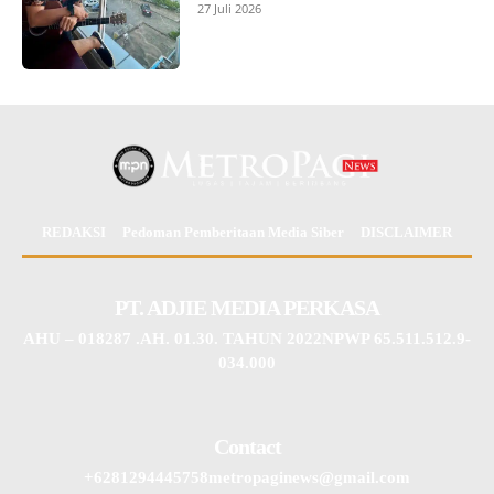
27 Juli 2026
REDAKSI
Pedoman Pemberitaan Media Siber
DISCLAIMER
PT. ADJIE MEDIA PERKASA
AHU – 018287 .AH. 01.30. TAHUN 2022NPWP 65.511.512.9-
034.000
Contact
+6281294445758metropaginews@gmail.com