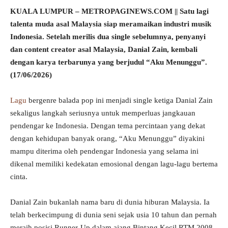
KUALA LUMPUR – METROPAGINEWS.COM || Satu lagi
talenta muda asal Malaysia siap meramaikan industri musik
Indonesia. Setelah merilis dua single sebelumnya, penyanyi
dan content creator asal Malaysia, Danial Zain, kembali
dengan karya terbarunya yang berjudul “Aku Menunggu”.
(17/06/2026)
Lagu
bergenre balada pop ini menjadi single ketiga Danial Zain
sekaligus langkah seriusnya untuk memperluas jangkauan
pendengar ke Indonesia. Dengan tema percintaan yang dekat
dengan kehidupan banyak orang, “Aku Menunggu” diyakini
mampu diterima oleh pendengar Indonesia yang selama ini
dikenal memiliki kedekatan emosional dengan lagu-lagu bertema
cinta.
Danial Zain bukanlah nama baru di dunia hiburan Malaysia. Ia
telah berkecimpung di dunia seni sejak usia 10 tahun dan pernah
meraih posisi Runner-Up dalam ajang Bintang Kecil RTM 2008.