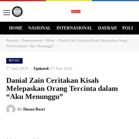
HOME
NASIONAL
INTERNASIONAL
DAERAH
POLITI
Beranda
Entertainment
Music
Danial Zain Ceritakan Kisah Melepaskan Orang
Tercinta dalam “Aku Menunggu”
MUSIC
17 Juni 2026
Updated:
17 Juni 2026
Danial Zain Ceritakan Kisah
Melepaskan Orang Tercinta dalam
“Aku Menunggu”
By
Hasan Basri