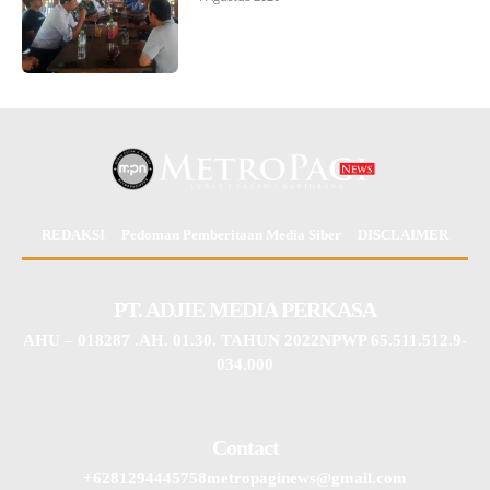
REDAKSI
Pedoman Pemberitaan Media Siber
DISCLAIMER
PT. ADJIE MEDIA PERKASA
AHU – 018287 .AH. 01.30. TAHUN 2022NPWP 65.511.512.9-
034.000
Contact
+6281294445758metropaginews@gmail.com