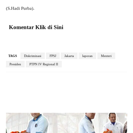
(S.Hadi Purba).
Komentar Klik di Sini
TAGS
Diskriminasi
FPSJ
Jakarta
laporan
Menteri
Presiden
PTPN IV Regional II
Facebook
X
Pinterest
VK