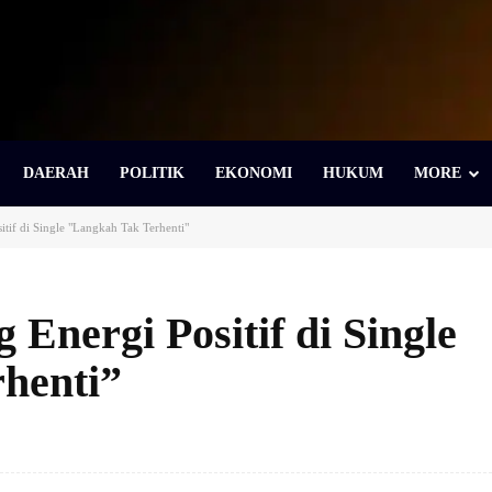
DAERAH
POLITIK
EKONOMI
HUKUM
MORE
tif di Single "Langkah Tak Terhenti"
Energi Positif di Single
henti”
Bagikan