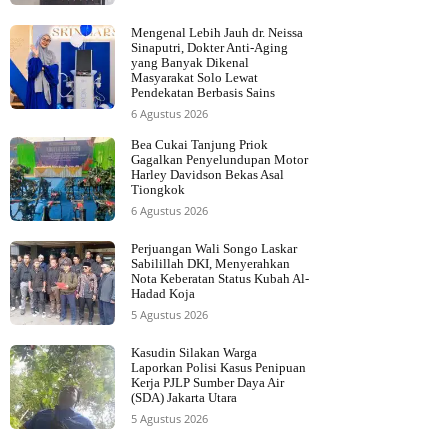
Mengenal Lebih Jauh dr. Neissa
Sinaputri, Dokter Anti-Aging
yang Banyak Dikenal
Masyarakat Solo Lewat
Pendekatan Berbasis Sains
6 Agustus 2026
Bea Cukai Tanjung Priok
Gagalkan Penyelundupan Motor
Harley Davidson Bekas Asal
Tiongkok
6 Agustus 2026
Perjuangan Wali Songo Laskar
Sabilillah DKI, Menyerahkan
Nota Keberatan Status Kubah Al-
Hadad Koja
5 Agustus 2026
Kasudin Silakan Warga
Laporkan Polisi Kasus Penipuan
Kerja PJLP Sumber Daya Air
(SDA) Jakarta Utara
5 Agustus 2026