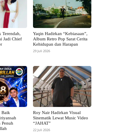
ik Terendah,
Yaqin Hadirkan “Kebiasaan”,
i Jadi Chief
Album Retro Pop Sarat Cerita
er
Kehidupan dan Harapan
29 Juli 2026
 Baik
Roy Nair Hadirkan Visual
riyansah
Sinematik Lewat Music Video
 Penuh
“JAHAT”
llah
22 Juli 2026