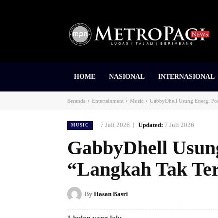
HOME
NASIONAL
INTERNASIONAL
Beranda
Entertainment
Music
GabbyDhell Usung Energi Posi
7 Juli 2026
Updated:
7 Juli 2026
MUSIC
GabbyDhell Usung 
“Langkah Tak Ter
By
Hasan Basri