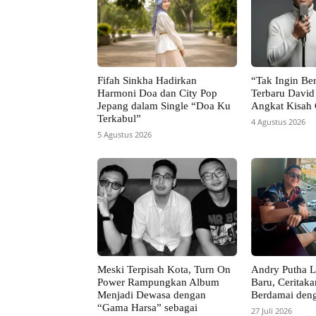
Fifah Sinkha Hadirkan
“Tak Ingin Ber
Harmoni Doa dan City Pop
Terbaru David
Jepang dalam Single “Doa Ku
Angkat Kisah 
Terkabul”
4 Agustus 2026
5 Agustus 2026
Meski Terpisah Kota, Turn On
Andry Putha L
Power Rampungkan Album
Baru, Ceritaka
Menjadi Dewasa dengan
Berdamai den
“Gama Harsa” sebagai
27 Juli 2026