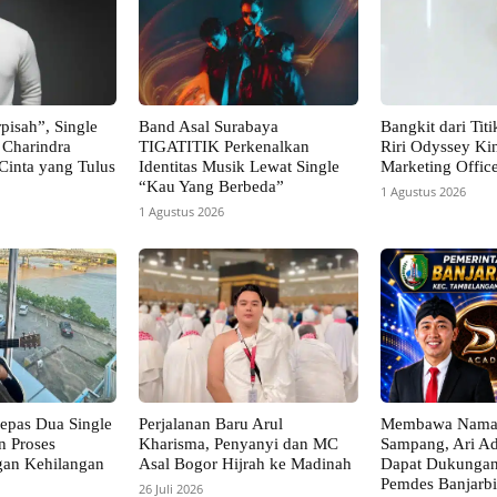
pisah”, Single
Band Asal Surabaya
Bangkit dari Tit
 Charindra
TIGATITIK Perkenalkan
Riri Odyssey Kin
Cinta yang Tulus
Identitas Musik Lewat Single
Marketing Offic
“Kau Yang Berbeda”
1 Agustus 2026
1 Agustus 2026
epas Dua Single
Perjalanan Baru Arul
Membawa Nama
n Proses
Kharisma, Penyanyi dan MC
Sampang, Ari Ad
gan Kehilangan
Asal Bogor Hijrah ke Madinah
Dapat Dukungan
Pemdes Banjarbi
26 Juli 2026