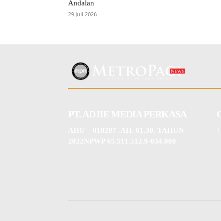
Andalan
29 Juli 2026
PT. ADJIE MEDIA PERKASA
AHU – 018287 .AH. 01.30. TAHUN
+
2022NPWP 65.511.512.9-034.000