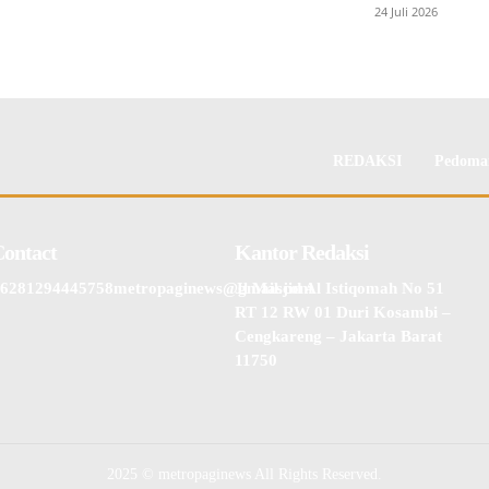
24 Juli 2026
REDAKSI
Pedoman
Contact
Kantor Redaksi
6281294445758metropaginews@gmail.com
Jl Masjid Al Istiqomah No 51
RT 12 RW 01 Duri Kosambi –
Cengkareng – Jakarta Barat
11750
2025 © metropaginews All Rights Reserved.