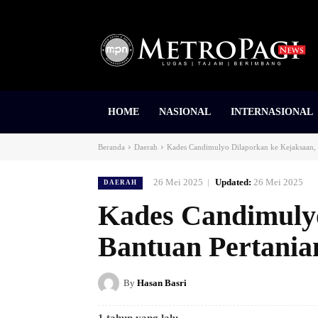
HOME
NASIONAL
INTERNASIONAL
Beranda
Daerah
Kades Candimulyo Dilaporkan ke Kejaksaan, 
26 Mei 2025
Updated:
26 Mei 2025
DAERAH
Kades Candimulyo
Bantuan Pertania
By
Hasan Basri