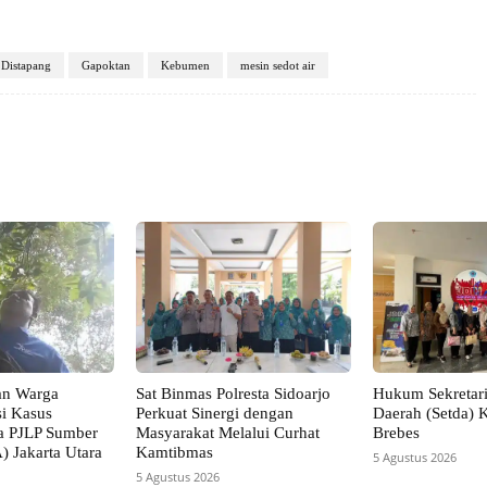
Distapang
Gapoktan
Kebumen
mesin sedot air
X
Pinterest
VK
WhatsApp
an Warga
Sat Binmas Polresta Sidoarjo
Hukum Sekretari
si Kasus
Perkuat Sinergi dengan
Daerah (Setda) 
a PJLP Sumber
Masyarakat Melalui Curhat
Brebes
) Jakarta Utara
Kamtibmas
5 Agustus 2026
5 Agustus 2026