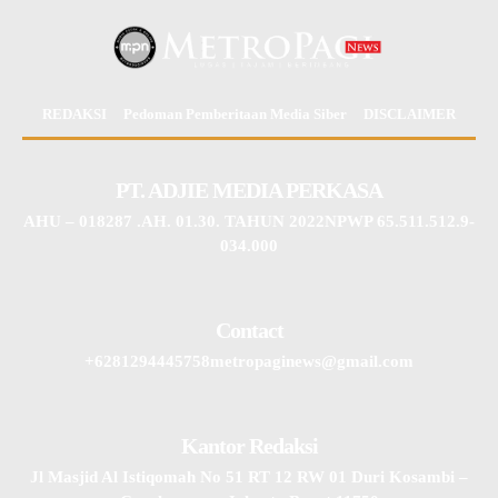
REDAKSI
Pedoman Pemberitaan Media Siber
DISCLAIMER
PT. ADJIE MEDIA PERKASA
AHU – 018287 .AH. 01.30. TAHUN 2022NPWP 65.511.512.9-
034.000
Contact
+6281294445758metropaginews@gmail.com
Kantor Redaksi
Jl Masjid Al Istiqomah No 51 RT 12 RW 01 Duri Kosambi –