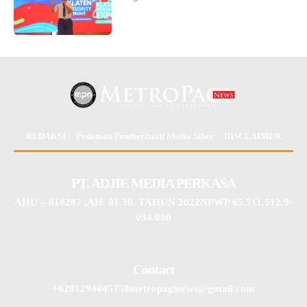
REDAKSI
Pedoman Pemberitaan Media Siber
DISCLAIMER
PT. ADJIE MEDIA PERKASA
AHU – 018287 .AH. 01.30. TAHUN 2022NPWP 65.511.512.9-
034.000
Contact
+6281294445758metropaginews@gmail.com