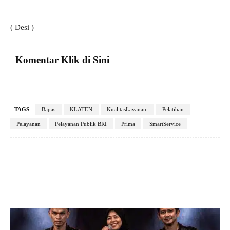
( Desi )
Komentar Klik di Sini
TAGS
Bapas
KLATEN
KualitasLayanan.
Pelatihan
Pelayanan
Pelayanan Publik BRI
Prima
SmartService
Facebook
X
Pinterest
VK