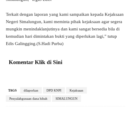
Terkait dengan laporan yang kami sampaikan kepada Kejaksaan
Negeri Simalungun, kami meminta pihak kejaksaan agar segera
mungkin menindaklanjutinya dan kami sangat bersedia bila di
kemudian hari dimintakan bukti yang diperlukan lagi,” tutup
Edis Galingging.(S.Hadi Purba)
Komentar Klik di Sini
TAGS
dilaporkan
DPD KNPI
Kejaksaan
Penyalahgunaan dana hibah
SIMALUNGUN
Facebook
X
Pinterest
VK