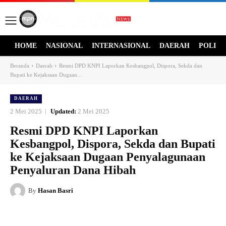
HOME
NASIONAL
INTERNASIONAL
DAERAH
POLITI
Beranda
Daerah
Resmi DPD KNPI Laporkan Kesbangpol, Dispora, Sekda dan
Bupati ke Kejaksaan Dugaan...
DAERAH
2 Mei 2025
Updated:
2 Mei 2025
Resmi DPD KNPI Laporkan
Kesbangpol, Dispora, Sekda dan Bupati
ke Kejaksaan Dugaan Penyalagunaan
Penyaluran Dana Hibah
By
Hasan Basri