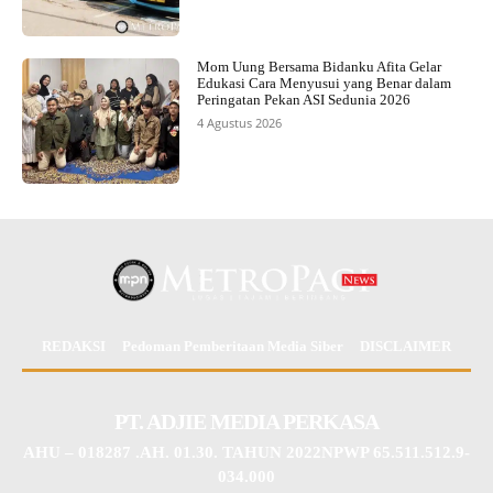
Mom Uung Bersama Bidanku Afita Gelar
Edukasi Cara Menyusui yang Benar dalam
Peringatan Pekan ASI Sedunia 2026
4 Agustus 2026
REDAKSI
Pedoman Pemberitaan Media Siber
DISCLAIMER
PT. ADJIE MEDIA PERKASA
AHU – 018287 .AH. 01.30. TAHUN 2022NPWP 65.511.512.9-
034.000