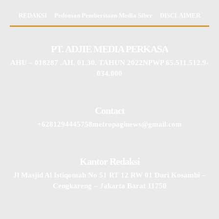
REDAKSI
Pedoman Pemberitaan Media Siber
DISCLAIMER
PT. ADJIE MEDIA PERKASA
AHU – 018287 .AH. 01.30. TAHUN 2022NPWP 65.511.512.9-
034.000
Contact
+6281294445758metropaginews@gmail.com
Kantor Redaksi
Jl Masjid Al Istiqomah No 51 RT 12 RW 01 Duri Kosambi –
Cengkareng – Jakarta Barat 11750