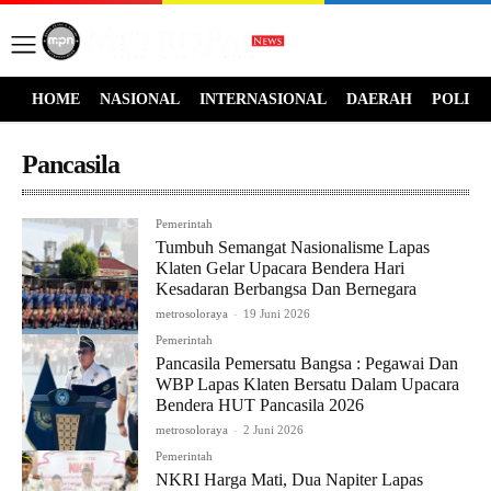
HOME
NASIONAL
INTERNASIONAL
DAERAH
POLITI
Pancasila
Pemerintah
Tumbuh Semangat Nasionalisme Lapas
Klaten Gelar Upacara Bendera Hari
Kesadaran Berbangsa Dan Bernegara
metrosoloraya
-
19 Juni 2026
Pemerintah
Pancasila Pemersatu Bangsa : Pegawai Dan
WBP Lapas Klaten Bersatu Dalam Upacara
Bendera HUT Pancasila 2026
metrosoloraya
-
2 Juni 2026
Pemerintah
NKRI Harga Mati, Dua Napiter Lapas