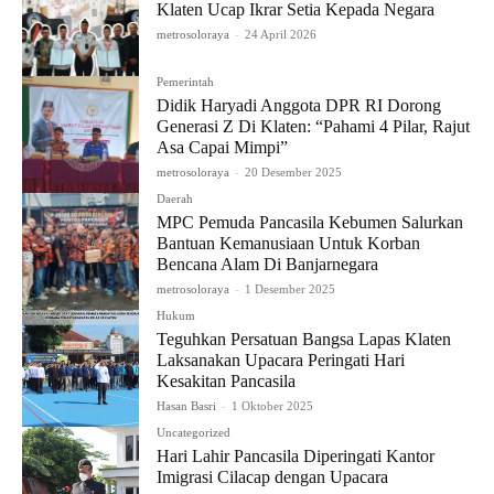
Klaten Ucap Ikrar Setia Kepada Negara
metrosoloraya
-
24 April 2026
Pemerintah
Didik Haryadi Anggota DPR RI Dorong
Generasi Z Di Klaten: “Pahami 4 Pilar, Rajut
Asa Capai Mimpi”
metrosoloraya
-
20 Desember 2025
Daerah
MPC Pemuda Pancasila Kebumen Salurkan
Bantuan Kemanusiaan Untuk Korban
Bencana Alam Di Banjarnegara
metrosoloraya
-
1 Desember 2025
Hukum
Teguhkan Persatuan Bangsa Lapas Klaten
Laksanakan Upacara Peringati Hari
Kesakitan Pancasila
Hasan Basri
-
1 Oktober 2025
Uncategorized
Hari Lahir Pancasila Diperingati Kantor
Imigrasi Cilacap dengan Upacara