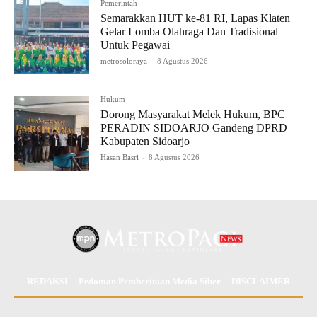
Pemerintah
Semarakkan HUT ke-81 RI, Lapas Klaten
Gelar Lomba Olahraga Dan Tradisional
Untuk Pegawai
metrosoloraya
-
8 Agustus 2026
Hukum
Dorong Masyarakat Melek Hukum, BPC
PERADIN SIDOARJO Gandeng DPRD
Kabupaten Sidoarjo
Hasan Basri
-
8 Agustus 2026
REDAKSI
Pedoman Pemberitaan Media Siber
DISCLAIMER