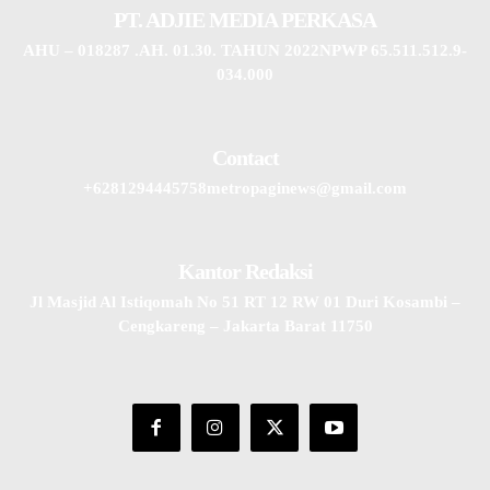
PT. ADJIE MEDIA PERKASA
AHU – 018287 .AH. 01.30. TAHUN 2022NPWP 65.511.512.9-
034.000
Contact
+6281294445758metropaginews@gmail.com
Kantor Redaksi
Jl Masjid Al Istiqomah No 51 RT 12 RW 01 Duri Kosambi –
Cengkareng – Jakarta Barat 11750