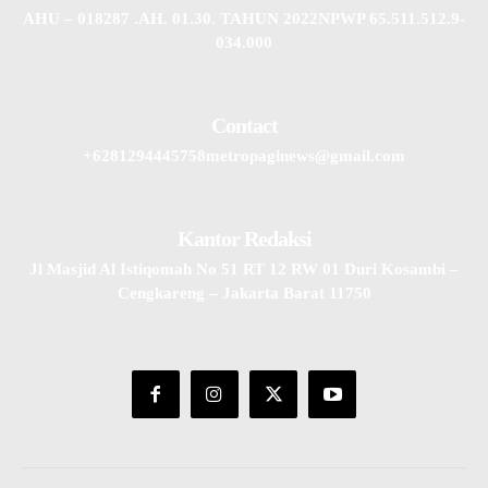
AHU – 018287 .AH. 01.30. TAHUN 2022NPWP 65.511.512.9-
034.000
Contact
+6281294445758metropaginews@gmail.com
Kantor Redaksi
Jl Masjid Al Istiqomah No 51 RT 12 RW 01 Duri Kosambi –
Cengkareng – Jakarta Barat 11750