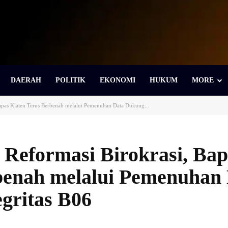
DAERAH
POLITIK
EKONOMI
HUKUM
MORE
pas Klaten Terus Berbenah melalui Pemenuhan Data Dukung...
eformasi Birokrasi, Bap
benah melalui Pemenuhan
egritas B06
Bagikan