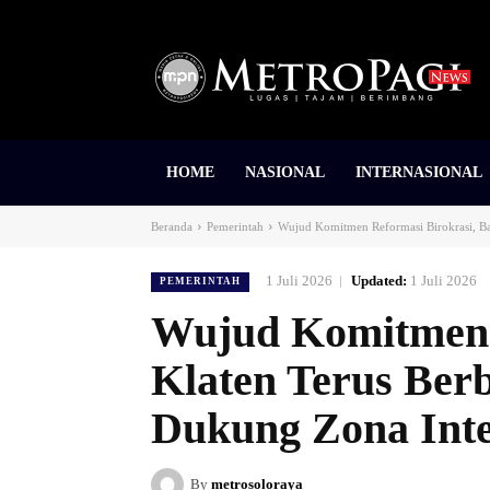
HOME
NASIONAL
INTERNASIONAL
Beranda
Pemerintah
Wujud Komitmen Reformasi Birokrasi, Ba
1 Juli 2026
Updated:
1 Juli 2026
PEMERINTAH
Wujud Komitmen R
Klaten Terus Ber
Dukung Zona Int
By
metrosoloraya