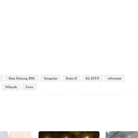
Data Dukung B06.
Integritas
Kelas II
KLATEN
reformasi
Wilayah
​Zona
X
Pinterest
VK
WhatsApp