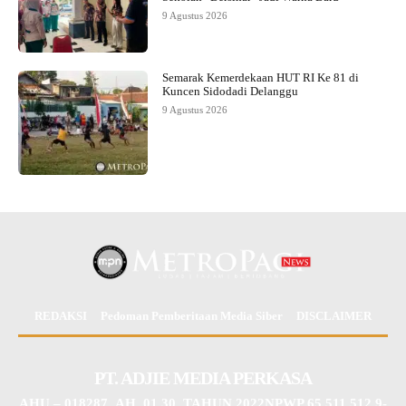
9 Agustus 2026
Semarak Kemerdekaan HUT RI Ke 81 di
Kuncen Sidodadi Delanggu
9 Agustus 2026
REDAKSI
Pedoman Pemberitaan Media Siber
DISCLAIMER
PT. ADJIE MEDIA PERKASA
AHU – 018287 .AH. 01.30. TAHUN 2022NPWP 65.511.512.9-