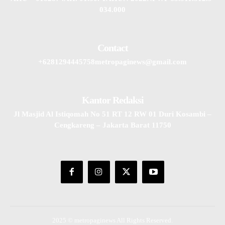
034.000
Contact
+6281294445758metropaginews@gmail.com
Kantor Redaksi
Jl Masjid Al Istiqomah No 51 RT 12 RW 01 Duri Kosambi –
Cengkareng – Jakarta Barat 11750
2025 © metropaginews All Rights Reserved.