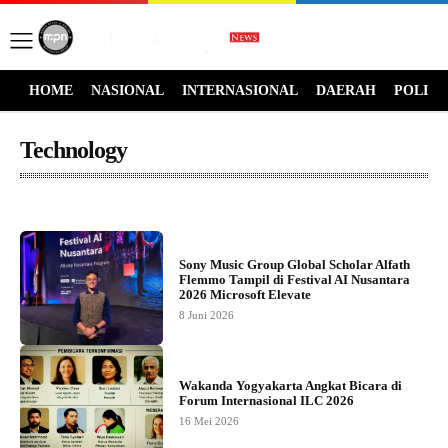
HOME
NASIONAL
INTERNASIONAL
DAERAH
POLITI
Technology
Berita Kriminal
Berita POLRI
Berita Terkini
BERITA TNI
Budaya
Sony Music Group Global Scholar Alfath
Flemmo Tampil di Festival AI Nusantara
2026 Microsoft Elevate
8 Juni 2026
Wakanda Yogyakarta Angkat Bicara di
Forum Internasional ILC 2026
16 Mei 2026