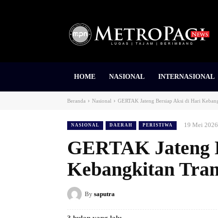
HOME
NASIONAL
INTERNASIONAL
Beranda
Nasional
GERTAK Jateng Bersiap Aksi di Hari Kebang
19 Mei 2026
NASIONAL
DAERAH
PERISTIWA
GERTAK Jateng Be
Kebangkitan Tran
By
saputra