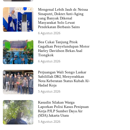
Mengenal Lebih Jauh dr. Neissa
Sinaputri, Dokter Anti-Aging
yang Banyak Dikenal
Masyarakat Solo Lewat
Pendekatan Berbasis Sains
6 Agustus 2026
Bea Cukai Tanjung Priok
Gagalkan Penyelundupan Motor
Harley Davidson Bekas Asal
Tiongkok
6 Agustus 2026
Perjuangan Wali Songo Laskar
Sabilillah DKI, Menyerahkan
Nota Keberatan Status Kubah Al-
Hadad Koja
5 Agustus 2026
Kasudin Silakan Warga
Laporkan Polisi Kasus Penipuan
Kerja PJLP Sumber Daya Air
(SDA) Jakarta Utara
5 Agustus 2026