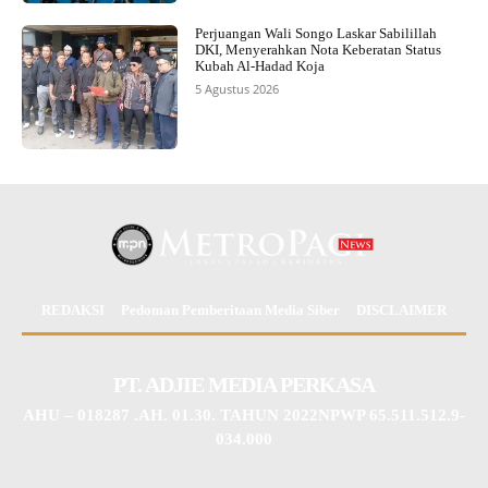
Perjuangan Wali Songo Laskar Sabilillah
DKI, Menyerahkan Nota Keberatan Status
Kubah Al-Hadad Koja
5 Agustus 2026
REDAKSI
Pedoman Pemberitaan Media Siber
DISCLAIMER
PT. ADJIE MEDIA PERKASA
AHU – 018287 .AH. 01.30. TAHUN 2022NPWP 65.511.512.9-
034.000