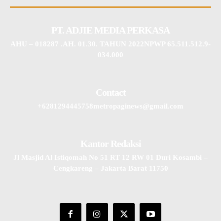
PT. ADJIE MEDIA PERKASA
AHU – 018287 .AH. 01.30. TAHUN 2022NPWP 65.511.512.9-
034.000
Contact
+6281294445758metropaginews@gmail.com
Kantor Redaksi
Jl Masjid Al Istiqomah No 51 RT 12 RW 01 Duri Kosambi –
Cengkareng – Jakarta Barat 11750