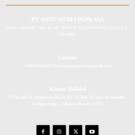
PT. ADJIE MEDIA PERKASA
AHU – 018287 .AH. 01.30. TAHUN 2022NPWP 65.511.512.9-
034.000
Contact
+6281294445758metropaginews@gmail.com
Kantor Redaksi
Jl Masjid Al Istiqomah No 51 RT 12 RW 01 Duri Kosambi –
Cengkareng – Jakarta Barat 11750