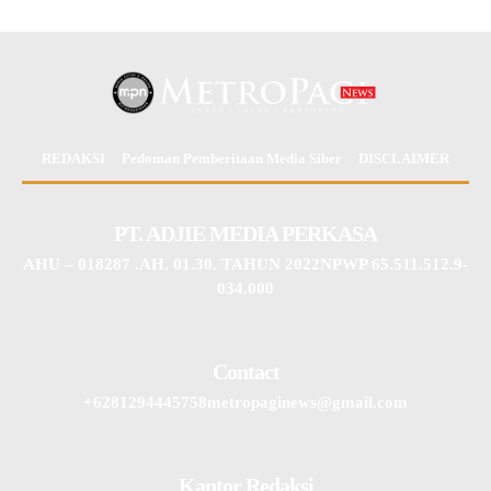
REDAKSI
Pedoman Pemberitaan Media Siber
DISCLAIMER
PT. ADJIE MEDIA PERKASA
AHU – 018287 .AH. 01.30. TAHUN 2022NPWP 65.511.512.9-
034.000
Contact
+6281294445758metropaginews@gmail.com
Kantor Redaksi