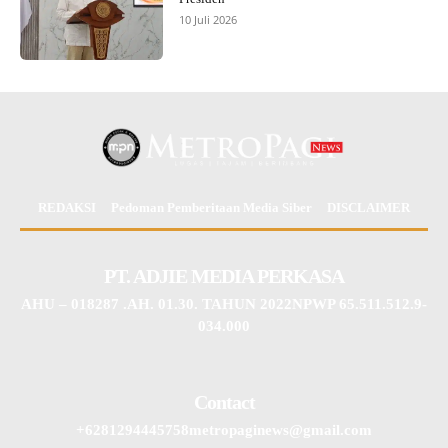
10 Juli 2026
REDAKSI
Pedoman Pemberitaan Media Siber
DISCLAIMER
PT. ADJIE MEDIA PERKASA
AHU – 018287 .AH. 01.30. TAHUN 2022NPWP 65.511.512.9-
034.000
Contact
+6281294445758metropaginews@gmail.com