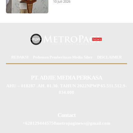
10 Juli 2026
REDAKSI
Pedoman Pemberitaan Media Siber
DISCLAIMER
PT. ADJIE MEDIA PERKASA
AHU – 018287 .AH. 01.30. TAHUN 2022NPWP 65.511.512.9-
034.000
Contact
+6281294445758metropaginews@gmail.com