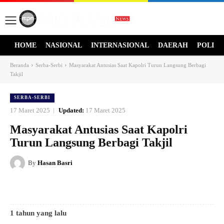
HOME
NASIONAL
INTERNASIONAL
DAERAH
POLITI
Beranda
Serba-Serbi
Masyarakat Antusias Saat Kapolri Turun Langsung Berbagi
Takjil
SERBA-SERBI
17 Maret 2025
Updated:
17 Maret 2025
Masyarakat Antusias Saat Kapolri
Turun Langsung Berbagi Takjil
By
Hasan Basri
1 tahun yang lalu