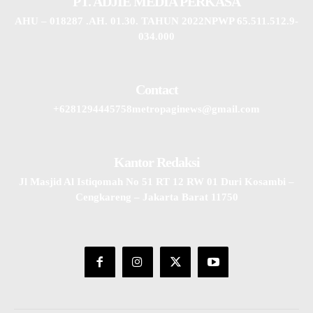
PT. ADJIE MEDIA PERKASA
AHU – 018287 .AH. 01.30. TAHUN 2022NPWP 65.511.512.9-
034.000
Contact
+6281294445758metropaginews@gmail.com
Kantor Redaksi
Jl Masjid Al Istiqomah No 51 RT 12 RW 01 Duri Kosambi –
Cengkareng – Jakarta Barat 11750