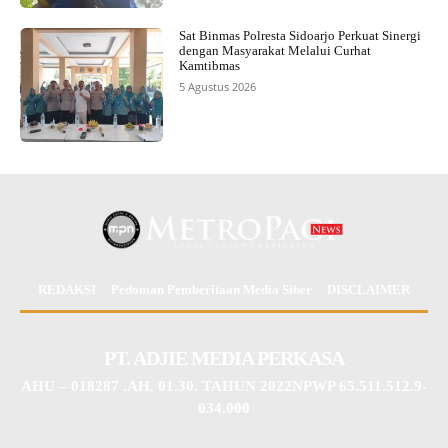
Sat Binmas Polresta Sidoarjo Perkuat Sinergi
dengan Masyarakat Melalui Curhat
Kamtibmas
5 Agustus 2026
REDAKSI
Pedoman Pemberitaan Media Siber
DISCLAIMER
PT. ADJIE MEDIA PERKASA
AHU – 018287 .AH. 01.30. TAHUN 2022NPWP 65.511.512.9-
034.000