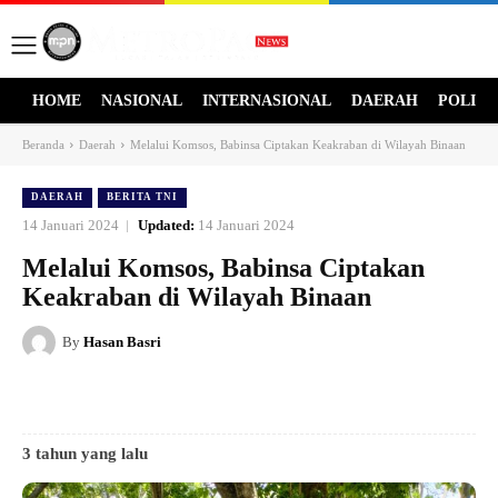
HOME
NASIONAL
INTERNASIONAL
DAERAH
POLITI
Beranda
Daerah
Melalui Komsos, Babinsa Ciptakan Keakraban di Wilayah Binaan
DAERAH
BERITA TNI
14 Januari 2024
Updated:
14 Januari 2024
Melalui Komsos, Babinsa Ciptakan
Keakraban di Wilayah Binaan
By
Hasan Basri
3 tahun yang lalu