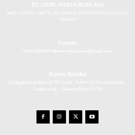
PT. ADJIE MEDIA PERKASA
AHU – 018287 .AH. 01.30. TAHUN 2022NPWP 65.511.512.9-
034.000
Contact
+6281294445758metropaginews@gmail.com
Kantor Redaksi
Jl Masjid Al Istiqomah No 51 RT 12 RW 01 Duri Kosambi –
Cengkareng – Jakarta Barat 11750