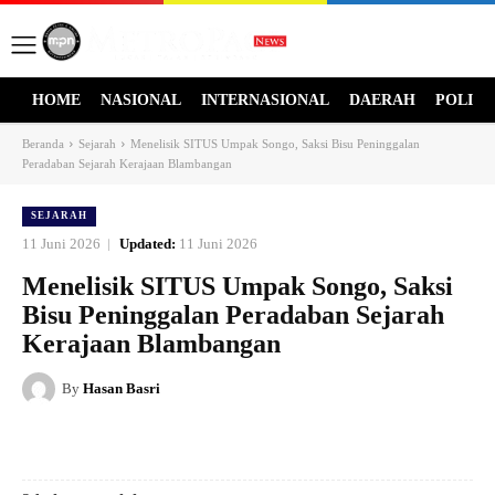
HOME
NASIONAL
INTERNASIONAL
DAERAH
POLITI
Beranda
Sejarah
Menelisik SITUS Umpak Songo, Saksi Bisu Peninggalan
Peradaban Sejarah Kerajaan Blambangan
SEJARAH
11 Juni 2026
Updated:
11 Juni 2026
Menelisik SITUS Umpak Songo, Saksi
Bisu Peninggalan Peradaban Sejarah
Kerajaan Blambangan
By
Hasan Basri