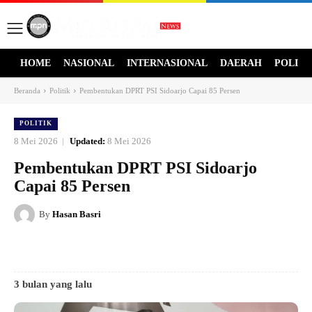
HOME
NASIONAL
INTERNASIONAL
DAERAH
POLITI
Beranda
Politik
Pembentukan DPRT PSI Sidoarjo Capai 85 Persen
POLITIK
8 Mei 2026
Updated:
8 Mei 2026
Pembentukan DPRT PSI Sidoarjo
Capai 85 Persen
By
Hasan Basri
3 bulan yang lalu