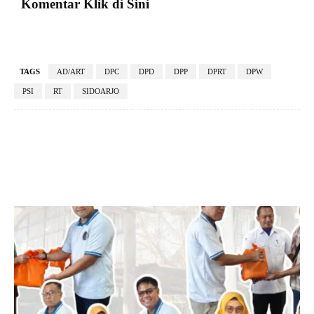
Komentar Klik di Sini
TAGS
AD/ART
DPC
DPD
DPP
DPRT
DPW
PSI
RT
SIDOARJO
Facebook
X
Pinterest
VK