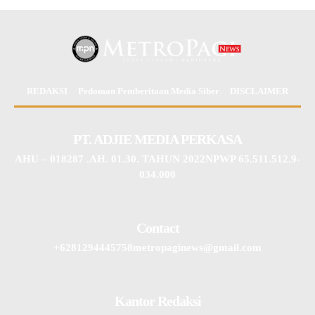
REDAKSI
Pedoman Pemberitaan Media Siber
DISCLAIMER
PT. ADJIE MEDIA PERKASA
AHU – 018287 .AH. 01.30. TAHUN 2022NPWP 65.511.512.9-
034.000
Contact
+6281294445758metropaginews@gmail.com
Kantor Redaksi