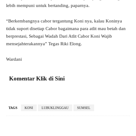
lebih mempuni untuk bertanding, paparnya.
“Berkembangnya cabor tergantung Koni nya, kalau Koninya
tidak suport disetiap Cabor bagaimana para atlit mau betah dan
berprestasi, Sebagai Wadah Dari Atlit Cabor Koni Wajib
mensejahterakannya” Tegas Riki Elong.
Wardani
Komentar Klik di Sini
TAGS
KONI
LUBUKLINGGAU
SUMSEL
Facebook
X
Pinterest
VK