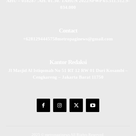
AHU – 018287 .AH. 01.30. TAHUN 2022NPWP 65.511.512.9-
034.000
Contact
+6281294445758metropaginews@gmail.com
Kantor Redaksi
Jl Masjid Al Istiqomah No 51 RT 12 RW 01 Duri Kosambi –
Cengkareng – Jakarta Barat 11750
2025 © metropaginews All Rights Reserved.