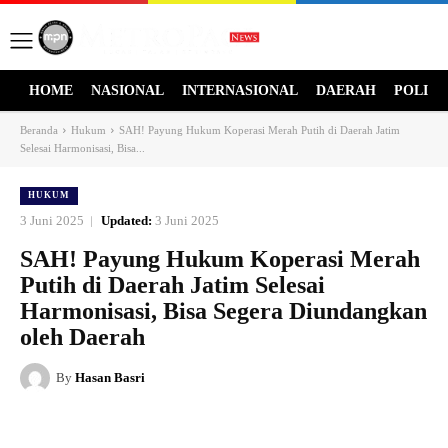
HOME
NASIONAL
INTERNASIONAL
DAERAH
POLITI
Beranda
Hukum
SAH! Payung Hukum Koperasi Merah Putih di Daerah Jatim
Selesai Harmonisasi, Bisa...
HUKUM
3 Juni 2025
Updated:
3 Juni 2025
SAH! Payung Hukum Koperasi Merah
Putih di Daerah Jatim Selesai
Harmonisasi, Bisa Segera Diundangkan
oleh Daerah
By
Hasan Basri