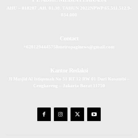
AHU – 018287 .AH. 01.30. TAHUN 2022NPWP 65.511.512.9-
034.000
Contact
+6281294445758metropaginews@gmail.com
Kantor Redaksi
Jl Masjid Al Istiqomah No 51 RT 12 RW 01 Duri Kosambi –
Cengkareng – Jakarta Barat 11750