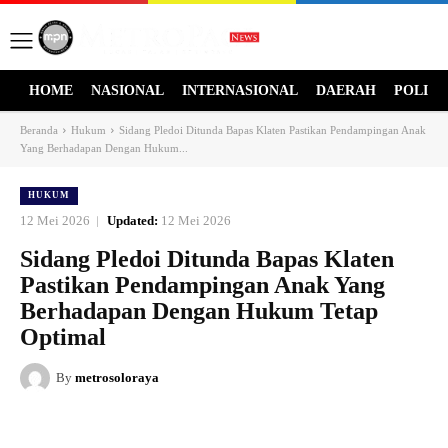
HOME
NASIONAL
INTERNASIONAL
DAERAH
POLITI
Beranda
Hukum
Sidang Pledoi Ditunda Bapas Klaten Pastikan Pendampingan Anak
Yang Berhadapan Dengan Hukum...
HUKUM
12 Mei 2026
Updated:
12 Mei 2026
Sidang Pledoi Ditunda Bapas Klaten
Pastikan Pendampingan Anak Yang
Berhadapan Dengan Hukum Tetap
Optimal
By
metrosoloraya