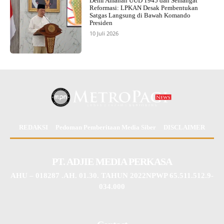
Demi Amanah UUD 1945 dan Semangat
Reformasi: LPKAN Desak Pembentukan
Satgas Langsung di Bawah Komando
Presiden
10 Juli 2026
REDAKSI
Pedoman Pemberitaan Media Siber
DISCLAIMER
PT. ADJIE MEDIA PERKASA
AHU – 018287 .AH. 01.30. TAHUN 2022NPWP 65.511.512.9-
034.000