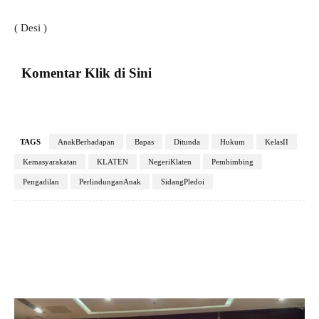
( Desi )
Komentar Klik di Sini
TAGS
​AnakBerhadapan
Bapas
Ditunda
Hukum
KelasII
Kemasyarakatan
KLATEN
NegeriKlaten
Pembimbing
Pengadilan
PerlindunganAnak
​SidangPledoi
Facebook
X
Pinterest
VK