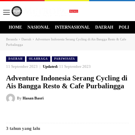
HOME
NASIONAL
INTERNASIONAL
DAERAH
POLITI
Beranda
Daerah
Adventure Indonesia Serang Cycling di Ais Bangga Resto & Cafe
Purbalingga
DAERAH
OLAHRAGA
PARIWISATA
11 September 2023
Updated:
11 September 2023
Adventure Indonesia Serang Cycling di
Ais Bangga Resto & Cafe Purbalingga
By
Hasan Basri
3 tahun yang lalu