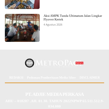
Aksi AMPK Tunda Ultimatum Jalan Lingkar
Flyover Kretek
4 Agustus 2026
REDAKSI
Pedoman Pemberitaan Media Siber
DISCLAIMER
PT. ADJIE MEDIA PERKASA
AHU – 018287 .AH. 01.30. TAHUN 2022NPWP 65.511.512.9-
034.000