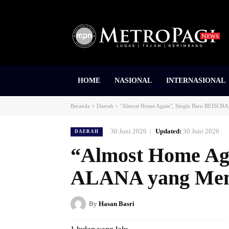
HOME
NASIONAL
INTERNASIONAL
Beranda
Daerah
"Almost Home Again", Single Baru REISC
30 Juni 2026
Updated:
30 Juni 2026
DAERAH
“Almost Home Ag
ALANA yang Men
By
Hasan Basri