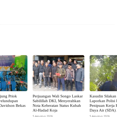
X
Pinterest
VK
WhatsApp
jung Priok
Perjuangan Wali Songo Laskar
Kasudin Silakan
yelundupan
Sabilillah DKI, Menyerahkan
Laporkan Polisi
Davidson Bekas
Nota Keberatan Status Kubah
Penipuan Kerja 
Al-Hadad Koja
Daya Air (SDA) 
5 Agustus 2026
5 Agustus 2026