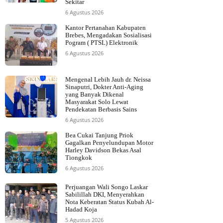
Sekitar
6 Agustus 2026
Kantor Pertanahan Kabupaten
Brebes, Mengadakan Sosialisasi
Pogram ( PTSL) Elektronik
6 Agustus 2026
Mengenal Lebih Jauh dr. Neissa
Sinaputri, Dokter Anti-Aging
yang Banyak Dikenal
Masyarakat Solo Lewat
Pendekatan Berbasis Sains
6 Agustus 2026
Bea Cukai Tanjung Priok
Gagalkan Penyelundupan Motor
Harley Davidson Bekas Asal
Tiongkok
6 Agustus 2026
Perjuangan Wali Songo Laskar
Sabilillah DKI, Menyerahkan
Nota Keberatan Status Kubah Al-
Hadad Koja
5 Agustus 2026