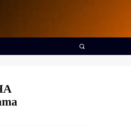
HA
ama