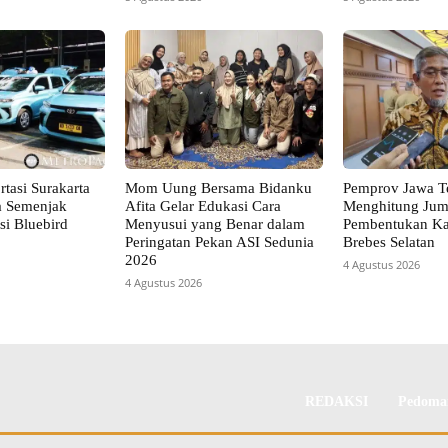
tasi Surakarta
Mom Uung Bersama Bidanku
Pemprov Jawa T
a Semenjak
Afita Gelar Edukasi Cara
Menghitung Jum
si Bluebird
Menyusui yang Benar dalam
Pembentukan Ka
Peringatan Pekan ASI Sedunia
Brebes Selatan
2026
4 Agustus 2026
4 Agustus 2026
REDAKSI
Pedoman