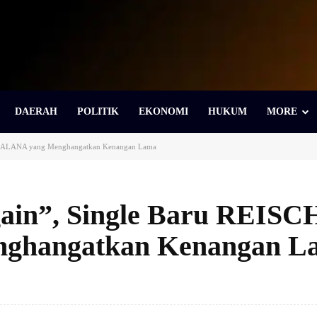
DAERAH
POLITIK
EKONOMI
HUKUM
MORE
HA ALANA yang Menghangatkan Kenangan Lama
ain”, Single Baru REISC
ghangatkan Kenangan L
Bagikan