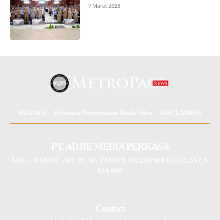
7 Maret 2023
REDAKSI
Pedoman Pemberitaan Media Siber
DISCLAIMER
PT. ADJIE MEDIA PERKASA
AHU – 018287 .AH. 01.30. TAHUN 2022NPWP 65.511.512.9-
034.000
Contact