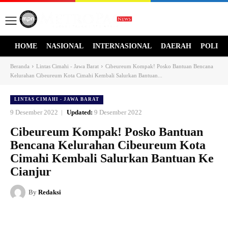
HOME
NASIONAL
INTERNASIONAL
DAERAH
POLITI
Beranda
Lintas Cimahi - Jawa Barat
Cibeureum Kompak! Posko Bantuan Bencana
Kelurahan Cibeureum Kota Cimahi Kembali Salurkan Bantuan...
LINTAS CIMAHI - JAWA BARAT
9 Desember 2022
Updated:
9 Desember 2022
Cibeureum Kompak! Posko Bantuan
Bencana Kelurahan Cibeureum Kota
Cimahi Kembali Salurkan Bantuan Ke
Cianjur
By
Redaksi