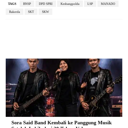
TAGS
BNSP
DPD SPRI
Kesbangpolda
LSP
MANADO
Rakerda
SKT
SKW
Facebook
X
Pinterest
VK
Sora Said Band Kembali ke Panggung Musik