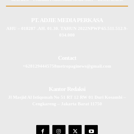
PT. ADJIE MEDIA PERKASA
AHU – 018287 .AH. 01.30. TAHUN 2022NPWP 65.511.512.9-
034.000
Contact
+6281294445758metropaginews@gmail.com
Kantor Redaksi
Jl Masjid Al Istiqomah No 51 RT 12 RW 01 Duri Kosambi –
Cengkareng – Jakarta Barat 11750