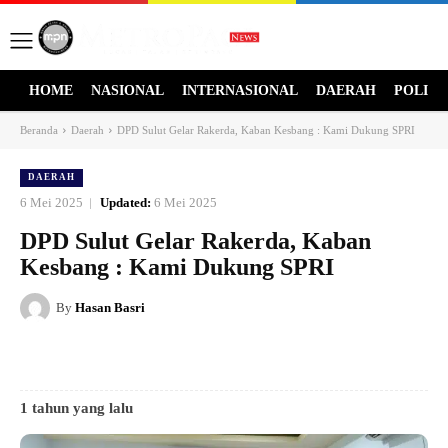
HOME
NASIONAL
INTERNASIONAL
DAERAH
POLITI
Beranda
Daerah
DPD Sulut Gelar Rakerda, Kaban Kesbang : Kami Dukung SPRI
DAERAH
6 Mei 2025
Updated:
6 Mei 2025
DPD Sulut Gelar Rakerda, Kaban
Kesbang : Kami Dukung SPRI
By
Hasan Basri
1 tahun yang lalu