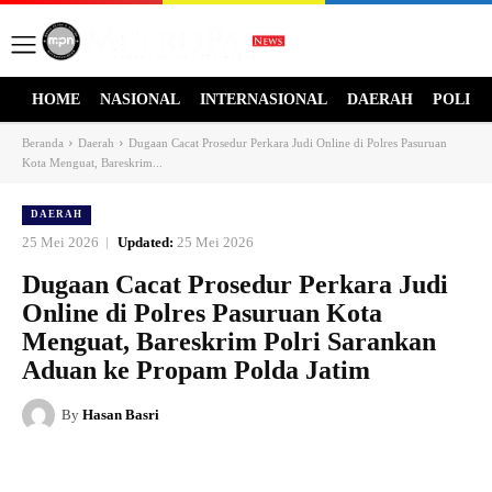
HOME
NASIONAL
INTERNASIONAL
DAERAH
POLITI
Beranda
Daerah
Dugaan Cacat Prosedur Perkara Judi Online di Polres Pasuruan
Kota Menguat, Bareskrim...
DAERAH
25 Mei 2026
Updated:
25 Mei 2026
Dugaan Cacat Prosedur Perkara Judi
Online di Polres Pasuruan Kota
Menguat, Bareskrim Polri Sarankan
Aduan ke Propam Polda Jatim
By
Hasan Basri