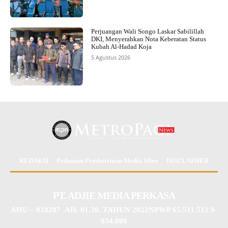
Perjuangan Wali Songo Laskar Sabilillah
DKI, Menyerahkan Nota Keberatan Status
Kubah Al-Hadad Koja
5 Agustus 2026
REDAKSI
Pedoman Pemberitaan Media Siber
DISCLAIMER
PT. ADJIE MEDIA PERKASA
AHU – 018287 .AH. 01.30. TAHUN 2022NPWP 65.511.512.9-
034.000