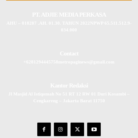
PT. ADJIE MEDIA PERKASA
AHU – 018287 .AH. 01.30. TAHUN 2022NPWP 65.511.512.9-
034.000
Contact
+6281294445758metropaginews@gmail.com
Kantor Redaksi
Jl Masjid Al Istiqomah No 51 RT 12 RW 01 Duri Kosambi –
Cengkareng – Jakarta Barat 11750