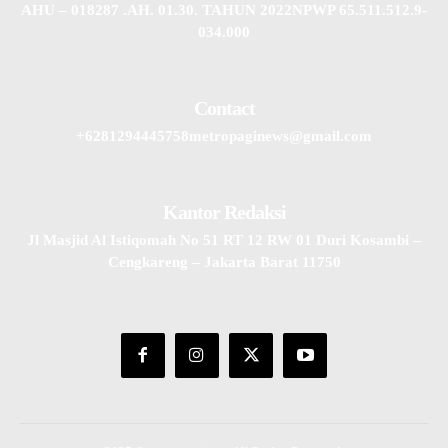
AHU – 018287 .AH. 01.30. TAHUN 2022NPWP 65.511.512.9-
034.000
Contact
+6281294445758metropaginews@gmail.com
Kantor Redaksi
Jl Masjid Al Istiqomah No 51 RT 12 RW 01 Duri Kosambi –
Cengkareng – Jakarta Barat 11750