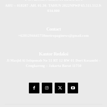
AHU – 018287 .AH. 01.30. TAHUN 2022NPWP 65.511.512.9-
034.000
Contact
+6281294445758metropaginews@gmail.com
Kantor Redaksi
Jl Masjid Al Istiqomah No 51 RT 12 RW 01 Duri Kosambi –
Cengkareng – Jakarta Barat 11750