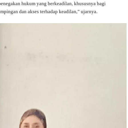
enegakan hukum yang berkeadilan, khususnya bagi
pingan dan akses terhadap keadilan,” ujarnya.