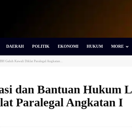
DAERAH
POLITIK
EKONOMI
HUKUM
MORE
 Galuh Kawali Diklat Paralegal Angkatan...
tasi dan Bantuan Hukum
at Paralegal Angkatan I
Bagikan