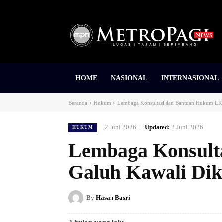
HOME
NASIONAL
INTERNASIONAL
Beranda
Hukum
Lembaga Konsultasi dan Bantuan Hukum LKBH
2 Juni 2026
Updated:
2 Juni 2026
HUKUM
Lembaga Konsul
Galuh Kawali Dikl
By
Hasan Basri