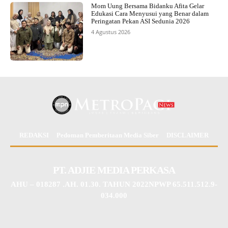
Mom Uung Bersama Bidanku Afita Gelar
Edukasi Cara Menyusui yang Benar dalam
Peringatan Pekan ASI Sedunia 2026
4 Agustus 2026
REDAKSI
Pedoman Pemberitaan Media Siber
DISCLAIMER
PT. ADJIE MEDIA PERKASA
AHU – 018287 .AH. 01.30. TAHUN 2022NPWP 65.511.512.9-
034.000