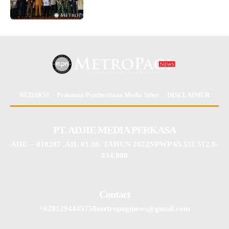
REDAKSI
Pedoman Pemberitaan Media Siber
DISCLAIMER
PT. ADJIE MEDIA PERKASA
AHU – 018287 .AH. 01.30. TAHUN 2022NPWP 65.511.512.9-
034.000
Contact
+6281294445758metropaginews@gmail.com