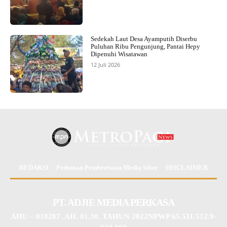
Sedekah Laut Desa Ayamputih Diserbu
Puluhan Ribu Pengunjung, Pantai Hepy
Dipenuhi Wisatawan
12 Juli 2026
REDAKSI
Pedoman Pemberitaan Media Siber
DISCLAIMER
PT. ADJIE MEDIA PERKASA
AHU – 018287 .AH. 01.30. TAHUN 2022NPWP 65.511.512.9-