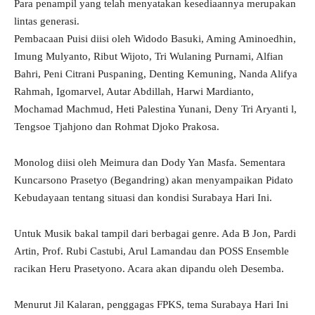
Para penampil yang telah menyatakan kesediaannya merupakan
lintas generasi.
Pembacaan Puisi diisi oleh Widodo Basuki, Aming Aminoedhin,
Imung Mulyanto, Ribut Wijoto, Tri Wulaning Purnami, Alfian
Bahri, Peni Citrani Puspaning, Denting Kemuning, Nanda Alifya
Rahmah, Igomarvel, Autar Abdillah, Harwi Mardianto,
Mochamad Machmud, Heti Palestina Yunani, Deny Tri Aryanti l,
Tengsoe Tjahjono dan Rohmat Djoko Prakosa.
Monolog diisi oleh Meimura dan Dody Yan Masfa. Sementara
Kuncarsono Prasetyo (Begandring) akan menyampaikan Pidato
Kebudayaan tentang situasi dan kondisi Surabaya Hari Ini.
Untuk Musik bakal tampil dari berbagai genre. Ada B Jon, Pardi
Artin, Prof. Rubi Castubi, Arul Lamandau dan POSS Ensemble
racikan Heru Prasetyono. Acara akan dipandu oleh Desemba.
Menurut Jil Kalaran, penggagas FPKS, tema Surabaya Hari Ini