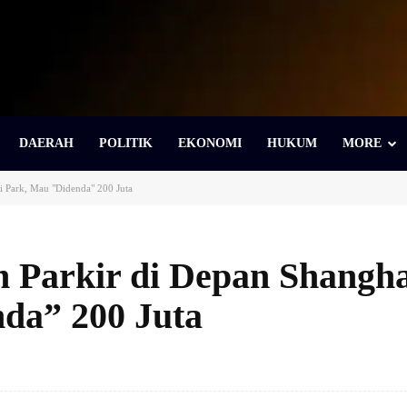
DAERAH
POLITIK
EKONOMI
HUKUM
MORE
 Park, Mau "Didenda" 200 Juta
 Parkir di Depan Shangha
da” 200 Juta
Bagikan