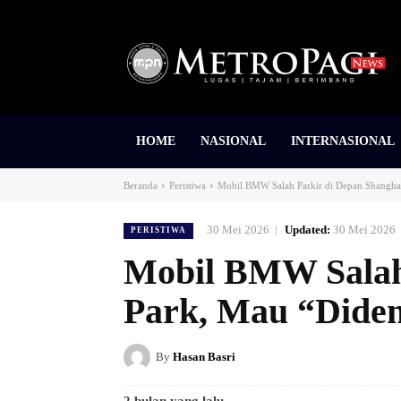
HOME
NASIONAL
INTERNASIONAL
Beranda
Peristiwa
Mobil BMW Salah Parkir di Depan Shanghai
30 Mei 2026
Updated:
30 Mei 2026
PERISTIWA
Mobil BMW Salah
Park, Mau “Diden
By
Hasan Basri