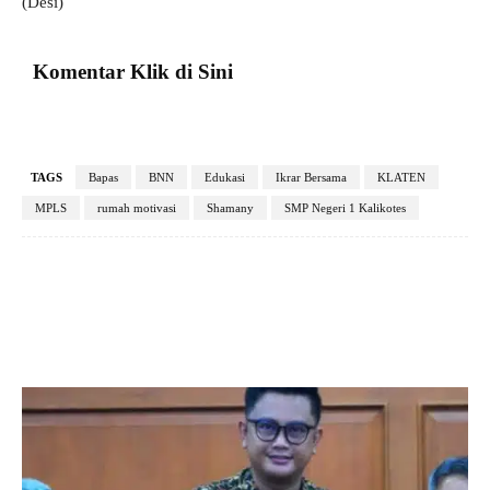
(Desi)
Komentar Klik di Sini
TAGS
Bapas
BNN
Edukasi
Ikrar Bersama
KLATEN
MPLS
rumah motivasi
Shamany
SMP Negeri 1 Kalikotes
Facebook
X
Pinterest
VK