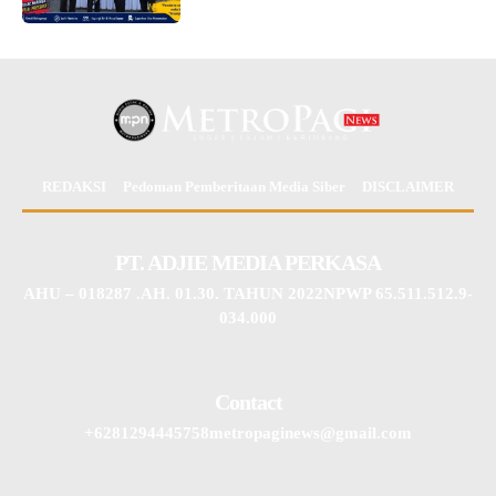
REDAKSI
Pedoman Pemberitaan Media Siber
DISCLAIMER
PT. ADJIE MEDIA PERKASA
AHU – 018287 .AH. 01.30. TAHUN 2022NPWP 65.511.512.9-
034.000
Contact
+6281294445758metropaginews@gmail.com