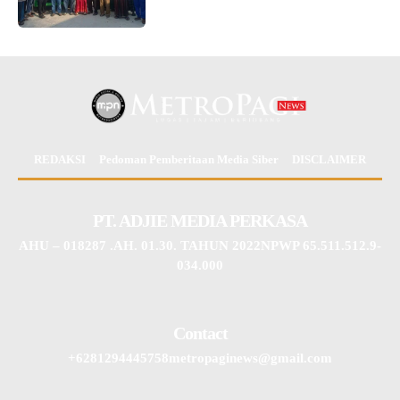
REDAKSI
Pedoman Pemberitaan Media Siber
DISCLAIMER
PT. ADJIE MEDIA PERKASA
AHU – 018287 .AH. 01.30. TAHUN 2022NPWP 65.511.512.9-
034.000
Contact
+6281294445758metropaginews@gmail.com