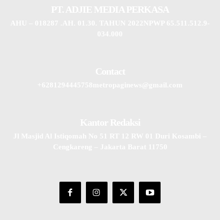
PT. ADJIE MEDIA PERKASA
AHU – 018287 .AH. 01.30. TAHUN 2022NPWP 65.511.512.9-
034.000
Contact
+6281294445758metropaginews@gmail.com
Kantor Redaksi
Jl Masjid Al Istiqomah No 51 RT 12 RW 01 Duri Kosambi –
Cengkareng – Jakarta Barat 11750