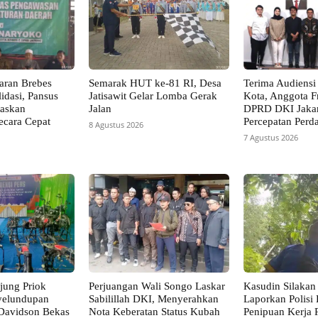
aran Brebes
Semarak HUT ke-81 RI, Desa
Terima Audiensi 
idasi, Pansus
Jatisawit Gelar Lomba Gerak
Kota, Anggota F
taskan
Jalan
DPRD DKI Jakar
cara Cepat
Percepatan Perd
8 Agustus 2026
7 Agustus 2026
jung Priok
Perjuangan Wali Songo Laskar
Kasudin Silakan
yelundupan
Sabilillah DKI, Menyerahkan
Laporkan Polisi
Davidson Bekas
Nota Keberatan Status Kubah
Penipuan Kerja 