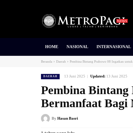
HOME
NASIONAL
INTERNASIONAL
Beranda
Daerah
Pembina Bintang Prabowo 08 Ingatkan untuk
13 Juni 2025
Updated:
13 Juni 2025
DAERAH
Pembina Bintang 
Bermanfaat Bagi
By
Hasan Basri