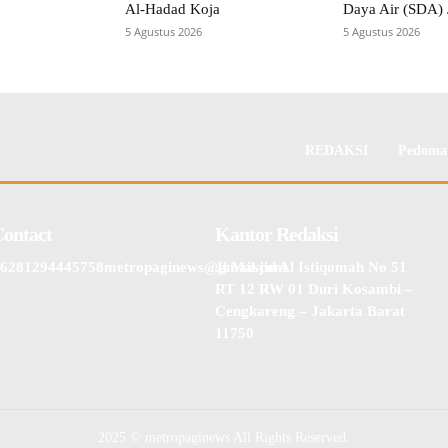
Al-Hadad Koja
Daya Air (SDA) 
5 Agustus 2026
5 Agustus 2026
REDAKSI
Pedoman
Contact
Kantor Redaksi
6281294445758metropaginews@gmail.com
Jl Masjid Al Istiqomah No 51
RT 12 RW 01 Duri Kosambi –
Cengkareng – Jakarta Barat
11750
2025 © metropaginews All Rights Reserved.