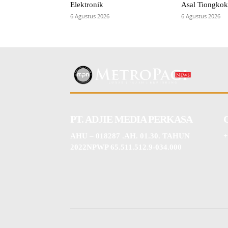
Elektronik
Asal Tiongkok
6 Agustus 2026
6 Agustus 2026
PT. ADJIE MEDIA PERKASA
AHU – 018287 .AH. 01.30. TAHUN
+
2022NPWP 65.511.512.9-034.000