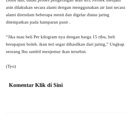
Disisi lain, dalan proses pengeringan ikan teri, Perhek menjadi
asin dilakukan secara alami dengan menggunakan air laut secara
alami direndam beberapa menit dan digelar diatas jaring
ditempatkan pada hamparan pasir .
“Jika mau beli Per kilogram nya dengan harga 15 ribu, beli
berapapun boleh. ikan teri segar dihasilkan dari jaring,” Ungkap
seorang Ibu sambil menjemur ikan tersebut.
(Tyo)
Komentar Klik di Sini
Facebook
X
Pinterest
VK