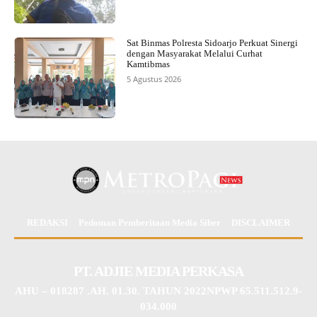
Sat Binmas Polresta Sidoarjo Perkuat Sinergi
dengan Masyarakat Melalui Curhat
Kamtibmas
5 Agustus 2026
REDAKSI
Pedoman Pemberitaan Media Siber
DISCLAIMER
PT. ADJIE MEDIA PERKASA
AHU – 018287 .AH. 01.30. TAHUN 2022NPWP 65.511.512.9-
034.000