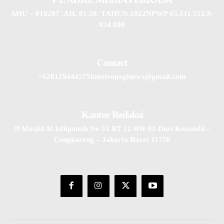
AHU – 018287 .AH. 01.30. TAHUN 2022NPWP 65.511.512.9-
034.000
Contact
+6281294445758metropaginews@gmail.com
Kantor Redaksi
Jl Masjid Al Istiqomah No 51 RT 12 RW 01 Duri Kosambi –
Cengkareng – Jakarta Barat 11750