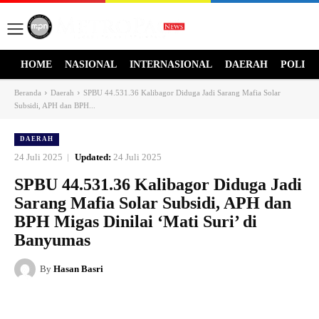
HOME
NASIONAL
INTERNASIONAL
DAERAH
POLITI
Beranda
Daerah
SPBU 44.531.36 Kalibagor Diduga Jadi Sarang Mafia Solar
Subsidi, APH dan BPH...
DAERAH
24 Juli 2025
Updated:
24 Juli 2025
SPBU 44.531.36 Kalibagor Diduga Jadi
Sarang Mafia Solar Subsidi, APH dan
BPH Migas Dinilai ‘Mati Suri’ di
Banyumas
By
Hasan Basri