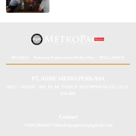
REDAKSI
Pedoman Pemberitaan Media Siber
DISCLAIMER
PT. ADJIE MEDIA PERKASA
AHU – 018287 .AH. 01.30. TAHUN 2022NPWP 65.511.512.9-
034.000
Contact
+6281294445758metropaginews@gmail.com