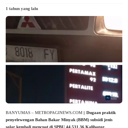
1 tahun yang lalu
BANYUMAS – METROPAGINEWS.COM ||
Dugaan praktik
penyelewengan Bahan Bakar Minyak (BBM) subsidi jenis
solar kembali mencuat di SPBU 44.531.36 Kalibagor,