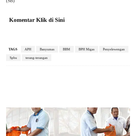
(SB)
Komentar Klik di Sini
TAGS
APH
Banyumas
BBM
BPH Migas
Penyelewengan
Spbu
terang-terangan
Facebook
X
Pinterest
VK