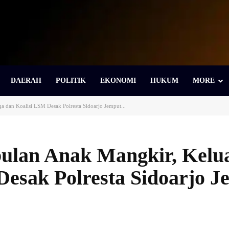
DAERAH
POLITIK
EKONOMI
HUKUM
MORE
 dan Koalisi LSM Desak Polresta Sidoarjo Jemput...
ulan Anak Mangkir, Kelu
Desak Polresta Sidoarjo J
Bagikan