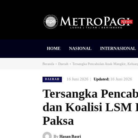
HOME
NASIONAL
INTERNASIONAL
Beranda
Daerah
Tersangka Pencabulan Anak Mangkir, Keluarga
16 Juni 2026
Updated:
16 Juni 2026
DAERAH
Tersangka Pencab
dan Koalisi LSM 
Paksa
By
Hasan Basri