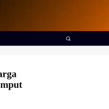
arga
emput