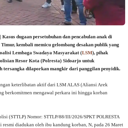
us dugaan persetubuhan dan pencabulan anak di
 Timur, kembali memicu gelombang desakan publik yang
koalisi Lembaga Swadaya Masyarakat (
LSM
), pihak
isian Resor Kota (Polresta) Sidoarjo untuk
 tersangka dilaporkan mangkir dari panggilan penyidik.
dengan keterlibatan aktif dari LSM ALAS (Aliansi Arek
ng berkomitmen mengawal perkara ini hingga korban
 Polisi (STTLP) Nomor: STTLP/88/III/2026/SPKT POLRESTA
esmi diadukan oleh ibu kandung korban, N, pada 26 Maret