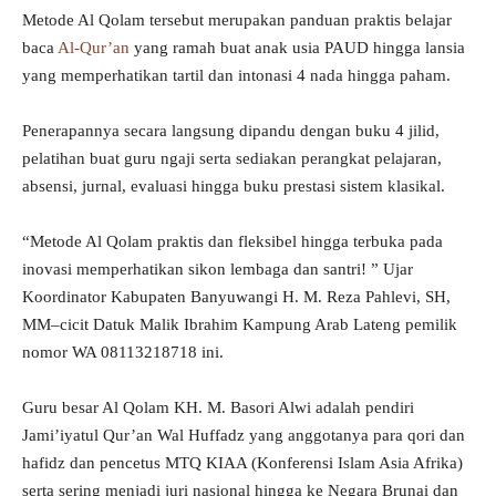
Metode Al Qolam tersebut merupakan panduan praktis belajar
baca
Al-Qur’an
yang ramah buat anak usia PAUD hingga lansia
yang memperhatikan tartil dan intonasi 4 nada hingga paham.
Penerapannya secara langsung dipandu dengan buku 4 jilid,
pelatihan buat guru ngaji serta sediakan perangkat pelajaran,
absensi, jurnal, evaluasi hingga buku prestasi sistem klasikal.
“Metode Al Qolam praktis dan fleksibel hingga terbuka pada
inovasi memperhatikan sikon lembaga dan santri! ” Ujar
Koordinator Kabupaten Banyuwangi H. M. Reza Pahlevi, SH,
MM–cicit Datuk Malik Ibrahim Kampung Arab Lateng pemilik
nomor WA 08113218718 ini.
Guru besar Al Qolam KH. M. Basori Alwi adalah pendiri
Jami’iyatul Qur’an Wal Huffadz yang anggotanya para qori dan
hafidz dan pencetus MTQ KIAA (Konferensi Islam Asia Afrika)
serta sering menjadi juri nasional hingga ke Negara Brunai dan