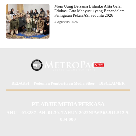
Mom Uung Bersama Bidanku Afita Gelar
Edukasi Cara Menyusui yang Benar dalam
Peringatan Pekan ASI Sedunia 2026
4 Agustus 2026
REDAKSI
Pedoman Pemberitaan Media Siber
DISCLAIMER
PT. ADJIE MEDIA PERKASA
AHU – 018287 .AH. 01.30. TAHUN 2022NPWP 65.511.512.9-
034.000