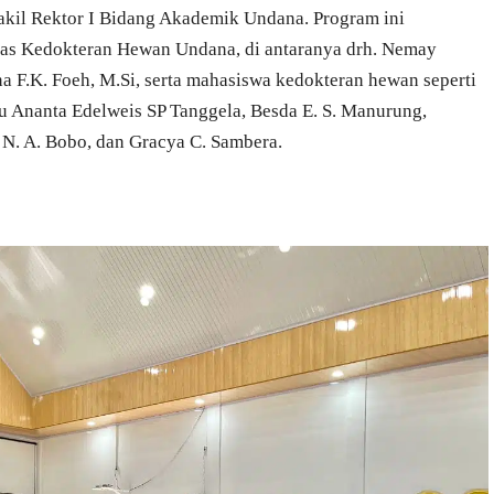
akil Rektor I Bidang Akademik Undana. Program ini
ltas Kedokteran Hewan Undana, di antaranya drh. Nemay
 F.K. Foeh, M.Si, serta mahasiswa kedokteran hewan seperti
bu Ananta Edelweis SP Tanggela, Besda E. S. Manurung,
e N. A. Bobo, dan Gracya C. Sambera.