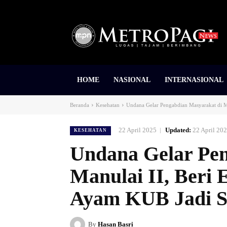
HOME
NASIONAL
INTERNASIONAL
Beranda
Kesehatan
Undana Gelar Pengabdian Masyarakat di Ma
22 April 2025
Updated:
22 April 20
KESEHATAN
Undana Gelar Pen
Manulai II, Beri 
Ayam KUB Jadi So
By
Hasan Basri