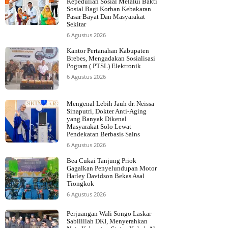
Kepedulian Sosial Melalui Bakti
Sosial Bagi Korban Kebakaran
Pasar Bayat Dan Masyarakat
Sekitar
6 Agustus 2026
Kantor Pertanahan Kabupaten
Brebes, Mengadakan Sosialisasi
Pogram ( PTSL) Elektronik
6 Agustus 2026
Mengenal Lebih Jauh dr. Neissa
Sinaputri, Dokter Anti-Aging
yang Banyak Dikenal
Masyarakat Solo Lewat
Pendekatan Berbasis Sains
6 Agustus 2026
Bea Cukai Tanjung Priok
Gagalkan Penyelundupan Motor
Harley Davidson Bekas Asal
Tiongkok
6 Agustus 2026
Perjuangan Wali Songo Laskar
Sabilillah DKI, Menyerahkan