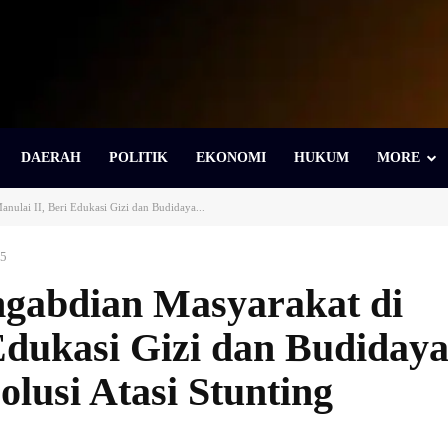
DAERAH
POLITIK
EKONOMI
HUKUM
MORE
nulai II, Beri Edukasi Gizi dan Budidaya...
25
gabdian Masyarakat di
Edukasi Gizi dan Budiday
lusi Atasi Stunting
Bagikan